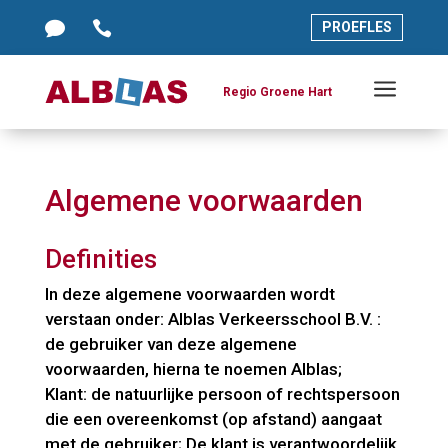




PROEFLES
PROEFLES
a
a
Regio Groene Hart
Regio Groene Hart
Algemene voorwaarden
Definities
In deze algemene voorwaarden wordt
verstaan onder: Alblas Verkeersschool B.V. :
de gebruiker van deze algemene
voorwaarden, hierna te noemen Alblas;
Klant: de natuurlijke persoon of rechtspersoon
die een overeenkomst (op afstand) aangaat
met de gebruiker; De klant is verantwoordelijk