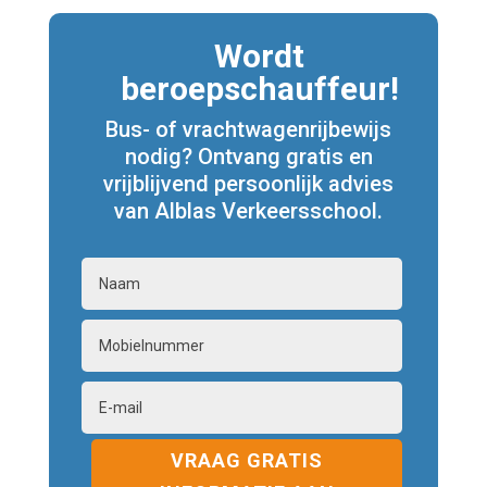
Wordt
beroepschauffeur!
Bus- of vrachtwagenrijbewijs
nodig? Ontvang gratis en
vrijblijvend persoonlijk advies
van Alblas Verkeersschool.
VRAAG GRATIS