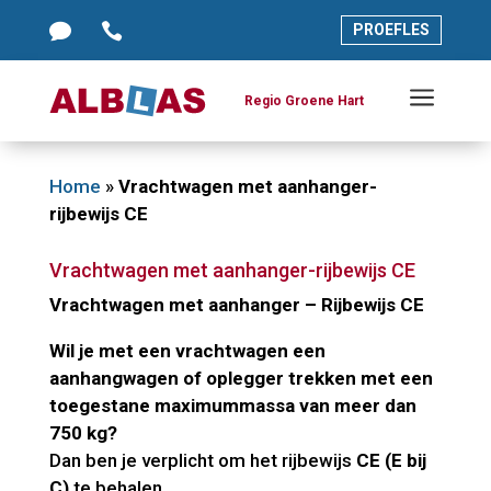




PROEFLES
PROEFLES
a
a
Regio Groene Hart
Regio Groene Hart
Home
»
Vrachtwagen met aanhanger-
rijbewijs CE
Vrachtwagen met aanhanger-rijbewijs CE
Vrachtwagen met aanhanger – Rijbewijs CE
Wil je met een vrachtwagen een
aanhangwagen of oplegger trekken met een
toegestane maximummassa van meer dan
750 kg?
Dan ben je verplicht om het rijbewijs
CE (E bij
C)
te behalen.