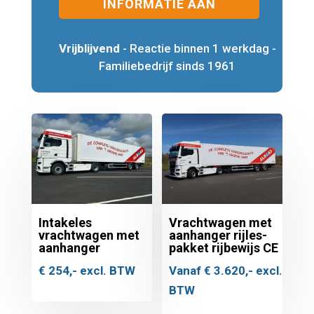
INFORMATIE AAN
Vrijblijvend
- Reactie binnen 1 werkdag -
Familiebedrijf sinds 1961
Intakeles
Vrachtwagen met
vrachtwagen met
aanhanger rijles-
aanhanger
pakket rijbewijs CE
€
254,-
excl. BTW
Vanaf
€
3.620,-
excl.
BTW