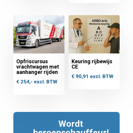
Opfriscursus
Keuring rijbewijs
vrachtwagen met
CE
aanhanger rijden
€
90,91
excl. BTW
€
254,-
excl. BTW
Wordt
beroepschauffeur!