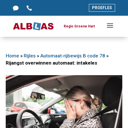




PROEFLES
PROEFLES
a
a
Regio Groene Hart
Regio Groene Hart
Home
»
Rijles
»
Automaat-rijbewijs B code 78
»
Rijangst overwinnen automaat: intakeles