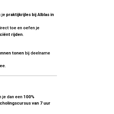
g je
praktijkrijles bij Alblas in
irect toe en oefen je
ciënt rijden
.
kunnen tonen
bij deelname
ee.
n je dan een
100%
ascholingscursus van 7 uur