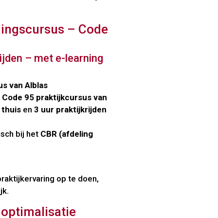
lingscursus – Code
rijden – met e-learning
us van Alblas
Code 95 praktijkcursus van
 thuis
en
3 uur praktijkrijden
sch bij het
CBR (afdeling
praktijkervaring op te doen,
jk.
joptimalisatie