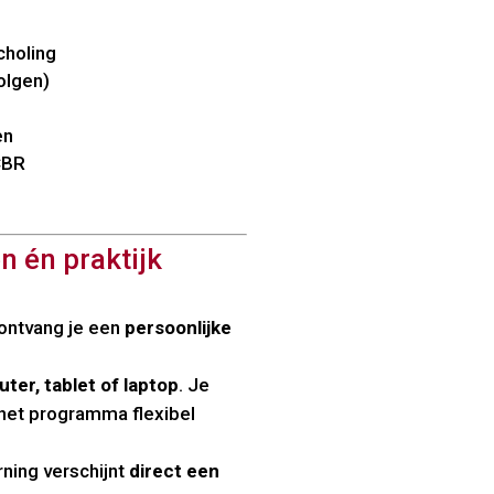
choling
volgen)
en
CBR
n én praktijk
 ontvang je een
persoonlijke
ter, tablet of laptop
. Je
het programma flexibel
rning verschijnt
direct een