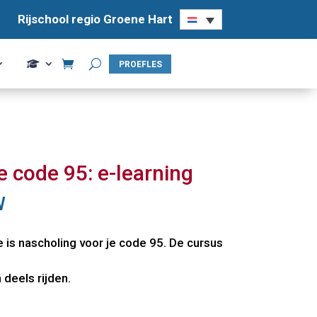
Rijschool regio Groene Hart
Rijschool regio Groene Hart
PROEFLES
PROEFLES
ie code 95: e-learning
W
e is nascholing voor je code 95. De cursus
 deels rijden.