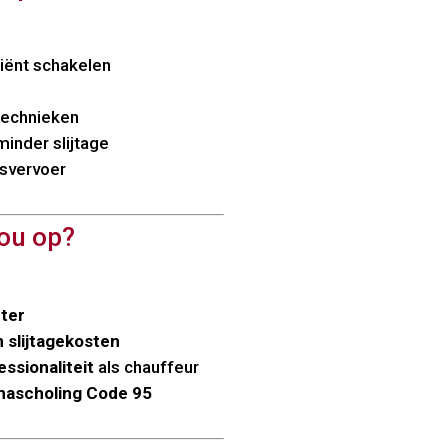
ciënt schakelen
technieken
inder slijtage
psvervoer
jou op?
nter
 slijtagekosten
essionaliteit
als chauffeur
jknascholing Code 95