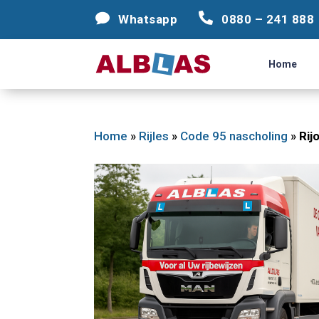




Whatsapp
Whatsapp
0880 – 241 888
0880 – 241 888
Home
Home
Home
»
Rijles
»
Code 95 nascholing
»
Rij