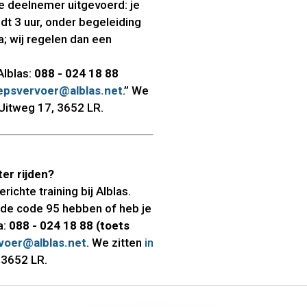
e deelnemer uitgevoerd: je
dt 3 uur, onder begeleiding
a; wij regelen dan een
Alblas:
088 - 024 18 88
epsvervoer@alblas.net
.” We
Uitweg 17, 3652 LR.
nter rijden?
ichte training bij Alblas.
r de code 95 hebben of heb je
a:
088 - 024 18 88 (toets
voer@alblas.net
. We zitten
in
 3652 LR.