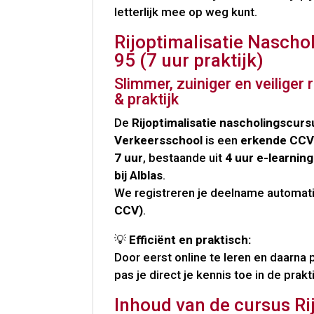
letterlijk mee op weg kunt.
Rijoptimalisatie Nascho
95 (7 uur praktijk)
Slimmer, zuiniger en veiliger 
& praktijk
De
Rijoptimalisatie nascholingscurs
Verkeersschool
is een
erkende CCV 
7 uur
, bestaande uit
4 uur e-learning
bij Alblas
.
We registreren je deelname automati
CCV)
.
💡
Efficiënt en praktisch:
Door eerst online te leren en daarna 
pas je direct je kennis toe in de prakti
Inhoud van de cursus Ri