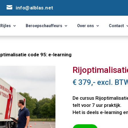


info@alblas.net
info@alblas.net
Rijles
Beroepschauffeurs
Over ons
Contact
Rijles
Beroepschauffeurs
Over ons
Contact
optimalisatie code 95: e-learning
Rijoptimalisat
€
379,-
excl. BT
De cursus Rijoptimalisati
telt voor 7 uur praktijk.
Het is deels e-learning en