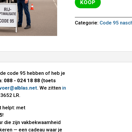
KOOP
Categorie:
Code 95 nasch
r de code 95 hebben of heb je
a:
088 - 024 18 88 (toets
voer@alblas.net
. We zitten
in
 3652 LR.
t helpt: met
5
!
ur die zijn vakbekwaamheid
ijkeren — een cadeau waar je