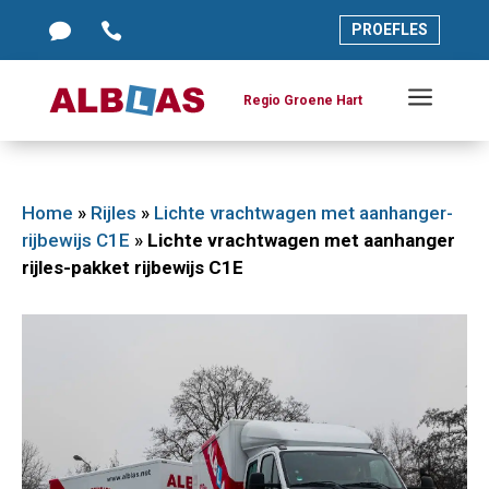




PROEFLES
PROEFLES
a
a
Regio Groene Hart
Regio Groene Hart
Home
»
Rijles
»
Lichte vrachtwagen met aanhanger-
rijbewijs C1E
»
Lichte vrachtwagen met aanhanger
rijles-pakket rijbewijs C1E