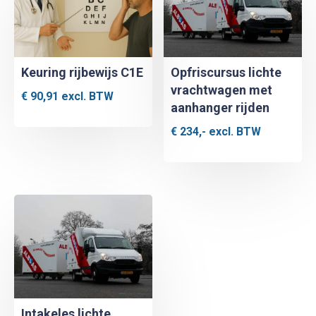
Keuring rijbewijs C1E
Opfriscursus lichte
vrachtwagen met
€
90,91
excl. BTW
aanhanger rijden
€
234,-
excl. BTW
Intakeles lichte