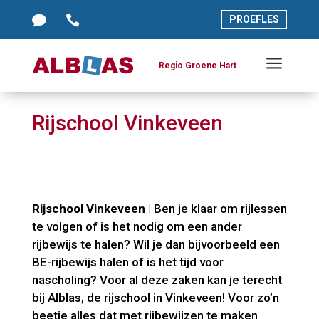




PROEFLES
PROEFLES
a
a
Regio Groene Hart
Regio Groene Hart
Rijschool Vinkeveen
Rijschool Vinkeveen
| Ben je klaar om rijlessen
te volgen of is het nodig om een ander
rijbewijs te halen? Wil je dan bijvoorbeeld een
BE-rijbewijs halen of is het tijd voor
nascholing? Voor al deze zaken kan je terecht
bij Alblas, de rijschool in Vinkeveen! Voor zo’n
beetje alles dat met rijbewijzen te maken