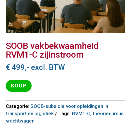
SOOB vakbekwaamheid
RVM1-C zijinstroom
€
499,-
excl. BTW
KOOP
Categorie:
SOOB-subsidie voor opleidingen in
transport en logistiek
Tags:
RVM1-C
,
theoriecursus
vrachtwagen