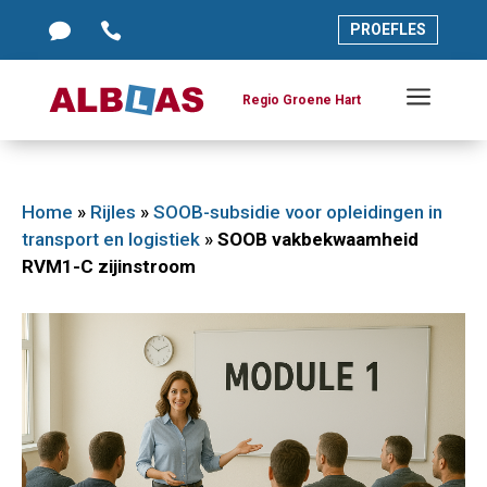




PROEFLES
PROEFLES
a
a
Regio Groene Hart
Regio Groene Hart
Home
»
Rijles
»
SOOB-subsidie voor opleidingen in
transport en logistiek
»
SOOB vakbekwaamheid
RVM1-C zijinstroom