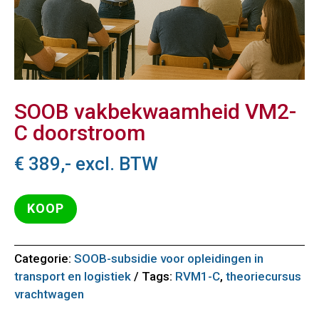
SOOB vakbekwaamheid VM2-
C doorstroom
€
389,-
excl. BTW
KOOP
Categorie:
SOOB-subsidie voor opleidingen in
transport en logistiek
Tags:
RVM1-C
,
theoriecursus
vrachtwagen