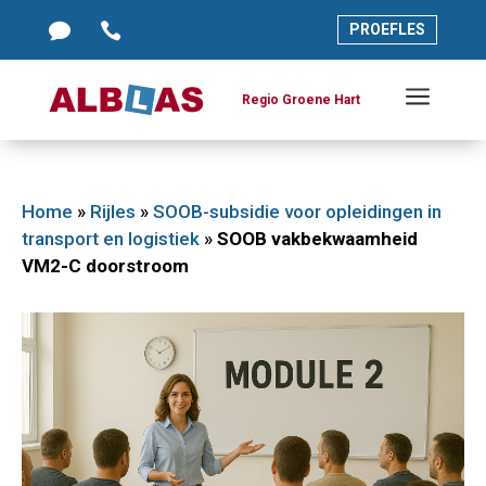




PROEFLES
PROEFLES
a
a
Regio Groene Hart
Regio Groene Hart
Home
»
Rijles
»
SOOB-subsidie voor opleidingen in
transport en logistiek
»
SOOB vakbekwaamheid
VM2-C doorstroom