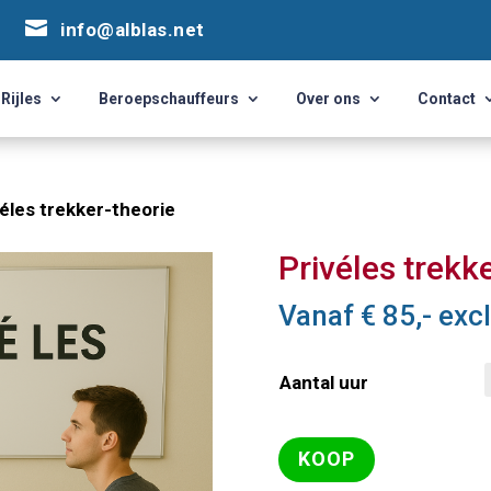


info@alblas.net
info@alblas.net
Rijles
Beroepschauffeurs
Over ons
Contact
Rijles
Beroepschauffeurs
Over ons
Contact
éles trekker-theorie
Privéles trekk
Vanaf
€
85,-
excl
Aantal uur
KOOP