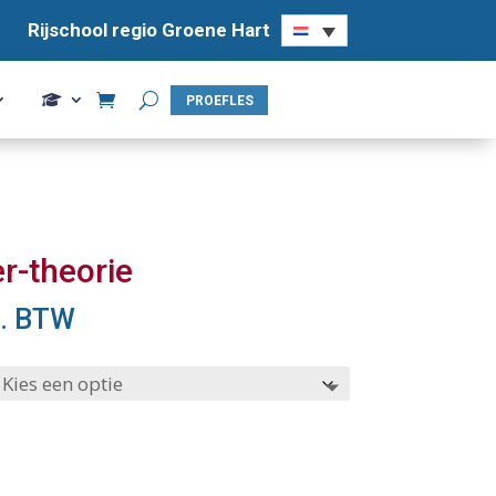
Rijschool regio Groene Hart
Rijschool regio Groene Hart
PROEFLES
PROEFLES
er-theorie
. BTW