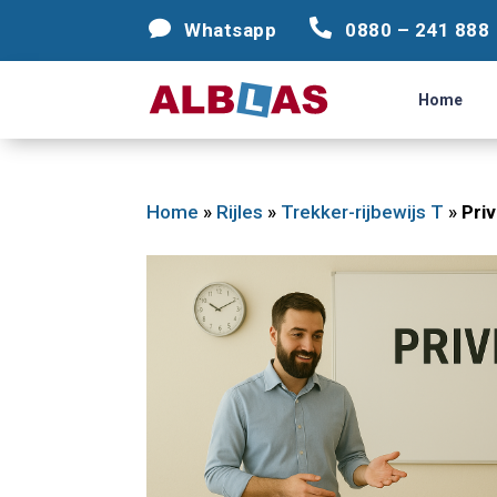




Whatsapp
Whatsapp
0880 – 241 888
0880 – 241 888
Home
Home
Home
»
Rijles
»
Trekker-rijbewijs T
»
Priv