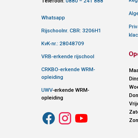
Reg
Telefoon:
0880 – 241 888
Alg
Whatsapp
Pri
Rijschoolnr. CBR:
3206H1
kla
KvK-nr.: 28048709
Op
VRB-erkende rijschool
CRKBO-erkende WRM-
Ma
opleiding
Din
Wo
UWV
-erkende WRM-
Don
opleiding
Vri
Zat
Zo