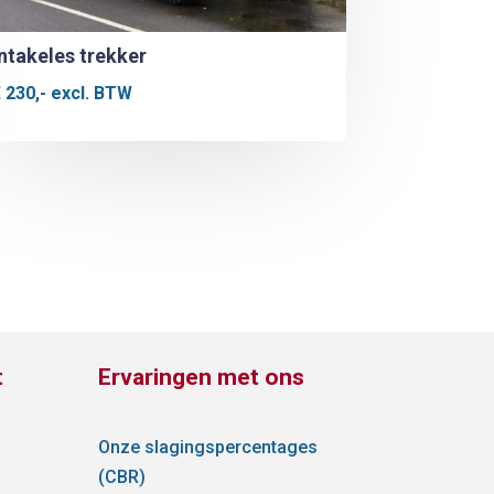
Intakeles trekker
€
230,-
excl. BTW
t
Ervaringen met ons
,
Onze slagingspercentages
(CBR)