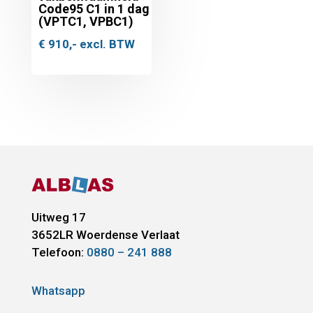
Code95 C1 in 1 dag
(VPTC1, VPBC1)
€
910,-
excl. BTW
Uitweg 17
3652LR
Woerdense Verlaat
Telefoon:
0880 – 241 888
Whatsapp