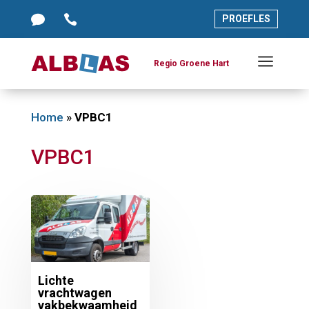




PROEFLES
PROEFLES
a
a
Regio Groene Hart
Regio Groene Hart
Home
»
VPBC1
VPBC1
Lichte
vrachtwagen
vakbekwaamheid