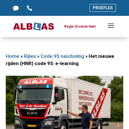




PROEFLES
PROEFLES
a
a
Regio Groene Hart
Regio Groene Hart
Home
»
Rijles
»
Code 95 nascholing
»
Het nieuwe
rijden (HNR) code 95: e-learning