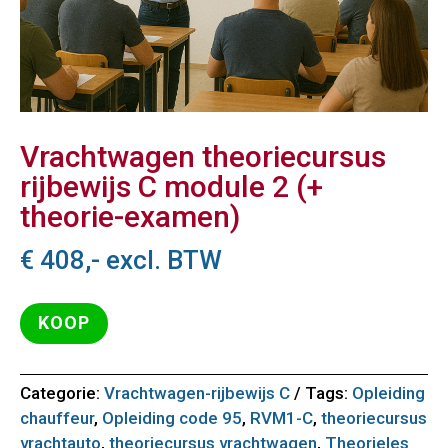
Vrachtwagen theoriecursus
rijbewijs C module 2 (+
theorie-examen)
€
408,-
excl. BTW
KOOP
Categorie:
Vrachtwagen-rijbewijs C
Tags:
Opleiding
chauffeur
,
Opleiding code 95
,
RVM1-C
,
theoriecursus
vrachtauto
,
theoriecursus vrachtwagen
,
Theorieles