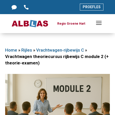




PROEFLES
PROEFLES
a
a
Regio Groene Hart
Regio Groene Hart
Home
»
Rijles
»
Vrachtwagen-rijbewijs C
»
Vrachtwagen theoriecursus rijbewijs C module 2 (+
theorie-examen)