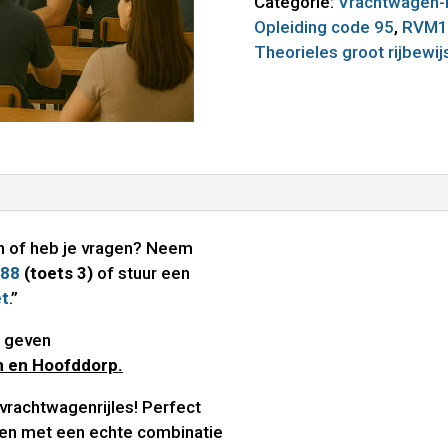
Categorie:
Vrachtwagen-r
Opleiding code 95
,
RVM1
Theorieles groot rijbewij
len of heb je vragen? Neem
 88
(toets 3)
of stuur een
et
.”
 geven
m en Hoofddorp.
 vrachtwagenrijles! Perfect
jden met een echte combinatie