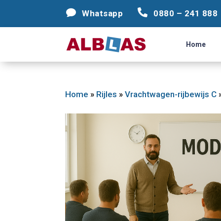




Whatsapp
Whatsapp
0880 – 241 888
0880 – 241 888
Home
Home
Home
»
Rijles
»
Vrachtwagen-rijbewijs C