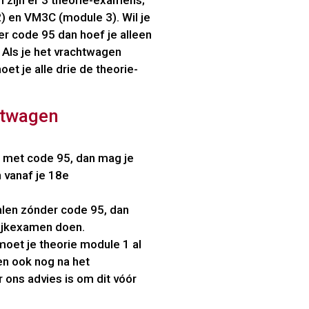
n zijn er 3 theorie-examens;
 en VM3C (module 3). Wil je
er code 95 dan hoef je alleen
Als je het vrachtwagen
et je alle drie de theorie-
htwagen
en met code 95, dan mag je
 vanaf je 18e
halen zónder code 95, dan
tijkexamen doen.
oet je theorie module 1 al
n ook nog na het
ons advies is om dit vóór