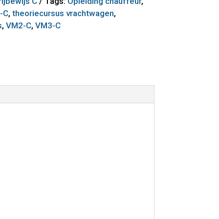
ijbewijs C
Tags:
Opleiding chauffeur
,
-C
,
theoriecursus vrachtwagen
,
s
,
VM2-C
,
VM3-C