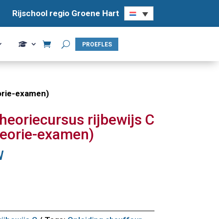
Rijschool regio Groene Hart
Rijschool regio Groene Hart
PROEFLES
PROEFLES
eorie-examen)
eoriecursus rijbewijs C
heorie-examen)
W