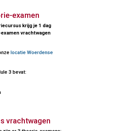
orie-examen
ecursus krijg je 1 dag
ie-examen vrachtwagen
 onze
locatie Woerdense
ule 3 bevat:
n
ns vrachtwagen