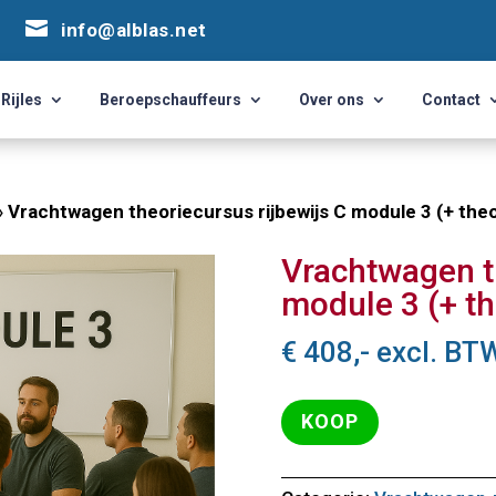


info@alblas.net
info@alblas.net
Rijles
Beroepschauffeurs
Over ons
Contact
Rijles
Beroepschauffeurs
Over ons
Contact
»
Vrachtwagen theoriecursus rijbewijs C module 3 (+ th
Vrachtwagen th
module 3 (+ t
€
408,-
excl. BT
KOOP