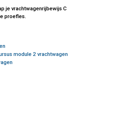
ap je vrachtwagenrijbewijs C
je proefles.
gen
iecursus module 2 vrachtwagen
wagen