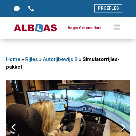




PROEFLES
PROEFLES
a
a
Regio Groene Hart
Regio Groene Hart
Home
»
Rijles
»
Autorijbewijs B
»
Simulatorrijles-
pakket