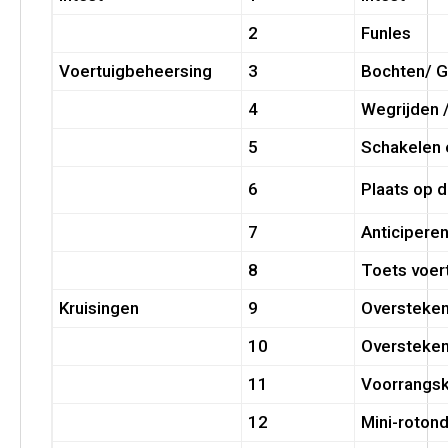
2
Funles
Voertuigbeheersing
3
Bochten/ Gr
4
Wegrijden /
5
Schakelen 
6
Plaats op 
7
Anticipere
8
Toets voer
Kruisingen
9
Oversteken 
10
Oversteken
11
Voorrangsk
12
Mini-roton