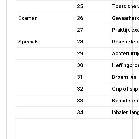
25
Toets sne
Examen
26
Gevaarherk
27
Praktijk e
Specials
28
Reactietest
29
Achteruitri
30
Heffingproe
31
Broem les
32
Grip of slip
33
Benaderen 
34
Inhalen lan