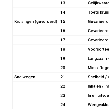
13
Gelijkwaar
14
Toets krui
Kruisingen (gevorderd)
15
Gevarieerd
16
Gevarieerd
17
Gevarieerd
18
Voorsorte
19
Langzaam v
20
Mist / Rege
Snelwegen
21
Snelheid / 
22
Inhalen / I
23
In en uitvo
24
Weegvakk